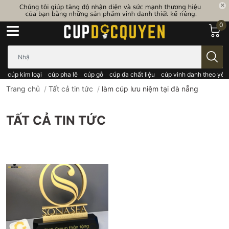
0
Bạn cần tìm gì..; Nhập tên sản phẩm..
cúp kim loại
cúp pha lê
cúp gỗ
cúp đa chất liệu
cúp vinh danh theo yêu
Trang chủ
/
Tất cả tin tức
/
làm cúp lưu niệm tại đà nẵng
TẤT CẢ TIN TỨC