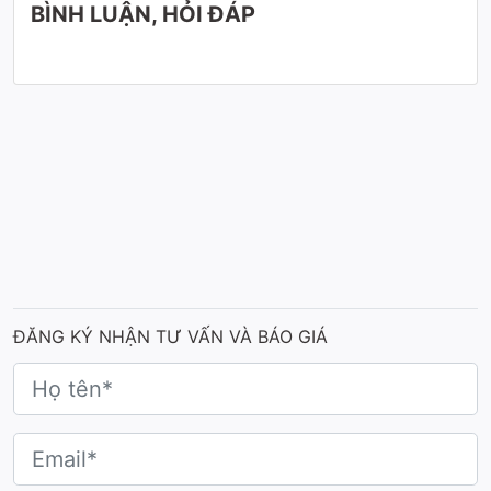
BÌNH LUẬN, HỎI ĐÁP
Cúp nghệ thuật WE IN ME - giải thưởng nghệ
thuật cho học viên Nghệ thuật VCVAA
Chất liệu: Cúp được làm toàn bộ từ chất liệu hợp
kim cao cấp, hay còn gọi là cúp hợp kim, cúp kim
loại, bảng vinh danh kim loại.
Cảm hứng thiết kế: Cúp vinh danh kim loại, bảng
vinh danh với thiết kế với WE ở trên và ME ở
dưới, tạo thành một thể thống nhất, thể hiện
được thông điệp của giải đấu nghệ thuật: "chúng
ta trong ta, ta trong chúng ta". Khi cái tôi và tập
thể trở thành một thể thống nhất, nghệ thuật
được tiếp nhận dưới vô vàn khía cạnh khác nhau,
ĐĂNG KÝ NHẬN TƯ VẤN VÀ BÁO GIÁ
tạo nên sự đa dạng của nghệ thuật nhưng không
làm mất bản chất độc đáo,chất riêng của mỗi cá
nhân.
Màu sắc: Toàn bộ cúp vinh danh được lên màu
công nghệ nano, đảm bảo bền màu với thời gian,
cũng như sự cao quý trường tồn thịnh vượng của