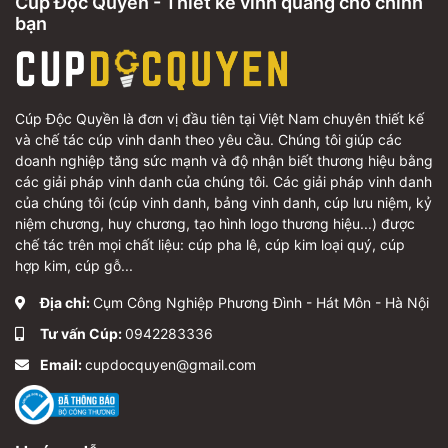
Cúp Độc Quyền - Thiết kế vinh quang cho chính
bạn
Cúp Độc Quyền là đơn vị đầu tiên tại Việt Nam chuyên thiết kế
và chế tác cúp vinh danh theo yêu cầu. Chúng tôi giúp các
doanh nghiệp tăng sức mạnh và độ nhận biết thương hiệu bằng
các giải pháp vinh danh của chúng tôi. Các giải pháp vinh danh
của chúng tôi (cúp vinh danh, bảng vinh danh, cúp lưu niệm, kỷ
niệm chương, huy chương, tạo hình logo thương hiệu...) được
chế tác trên mọi chất liệu: cúp pha lê, cúp kim loại quý, cúp
hợp kim, cúp gỗ...
Địa chỉ:
Cụm Công Nghiệp Phương Đình - Hát Môn - Hà Nội
Tư vấn Cúp:
0942283336
Email:
cupdocquyen@gmail.com
Để biết thêm thông tin và đặt hàng, vui lòng liên hệ
hotline của chúng tôi tại
0942283336