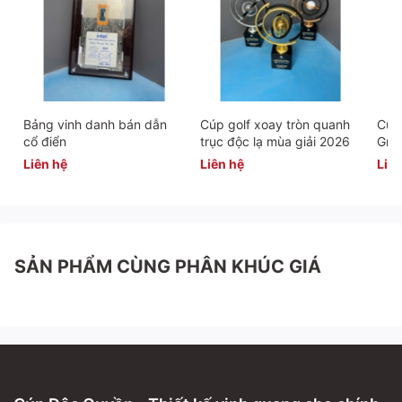
Bảng vinh danh bán dẫn
Cúp golf xoay tròn quanh
Cúp 
cổ điển
trục độc lạ mùa giải 2026
Gra
Liên hệ
Liên hệ
Liên
SẢN PHẨM CÙNG PHÂN KHÚC GIÁ