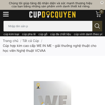
0
Bạn cần tìm gì..; Nhập tên sản phẩm..
cúp kim loại
cúp pha lê
cúp gỗ
cúp đa chất liệu
cúp vinh danh theo yêu
Trang chủ
/
Tất cả Cúp
/
Cúp hợp kim cao cấp WE IN ME - giải thưởng nghệ thuật cho
học viên Nghệ thuật VCVAA