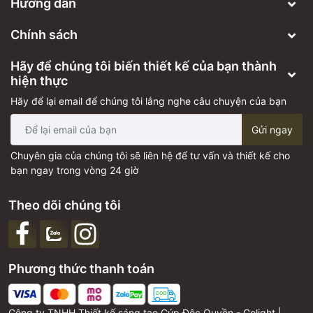
Hướng dẫn
Xem thêm mẫu cúp kim loại
Cúp chữ D thiết kế ấn
tượng
nhé
Chính sách
Hãy để chúng tôi biến thiết kế của bạn thành
hiện thực
Hãy để lại email để chúng tôi lắng nghe câu chuyện của bạn
Gửi ngay
Chuyên gia của chúng tôi sẽ liên hệ để tư vấn và thiết kế cho
bạn ngay trong vòng 24 giờ
Theo dõi chúng tôi
Phương thức thanh toán
Công ty TNHH Thiết kế sáng tạo Cúp Độc Quyền - Golight |