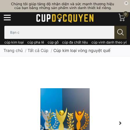
0
Bạn cần tìm gì..; Nhập tên sản phẩm..
cúp kim loại
cúp pha lê
cúp gỗ
cúp đa chất liệu
cúp vinh danh theo yêu
Trang chủ
/
Tất cả Cúp
/
Cúp kim loại vòng nguyệt quế