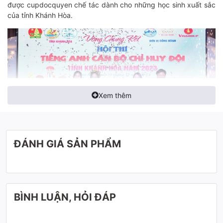
được cupdocquyen chế tác dành cho những học sinh xuất sắc
của tỉnh Khánh Hòa.
Xem thêm
ĐÁNH GIÁ SẢN PHẨM
Cúp Độc Quyền chỉ xin chia sẻ lại cảm xúc của chúng tôi khi
chế tác những chiếc cúp này.
"Có những niềm vui không nói thành lời"
BÌNH LUẬN, HỎI ĐÁP
Câu nói này này quả thật không sai. Trong cuộc sống có những
niềm vui giản dị, bình thường nhưng lại khiến ta cảm thấy hạnh