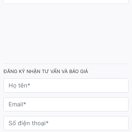
phúc vô bờ. Một trong những niềm vui ấy chính là được chứng
kiến thành quả của những nỗ lực và cố gắng của người khác.
Một buổi tối sau khi chương trình trao giải kết thúc, một vị
khách đã gửi cho chúng tôi bức ảnh các em nhỏ cầm cúp cùng
lời nhắn
"Ôi anh ơi, các cháu cứ hít miết, bảo cúp thơm quá...". Nhìn
khuôn mặt các em với niềm vui rạng rỡ và ánh mắt lấp lánh,
chúng tôi - các nghệ nhân chế tác cúp không khỏi bùi ngùi xúc
động.
ĐĂNG KÝ NHẬN TƯ VẤN VÀ BÁO GIÁ