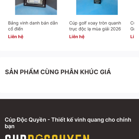
vinh quang, của thành công. Để có được cúp, các em đã phải
nỗ lực, cố gắng không ngừng. Cúp thơm vì đó là kết quả của
những giọt mồ hôi, của những đêm thức trắng luyện tập, của
sự chăm chỉ và kiên trì của các em.
Bảng vinh danh bán dẫn
Cúp golf xoay tròn quanh
Cúp 
cổ điển
trục độc lạ mùa giải 2026
Gra
Liên hệ
Liên hệ
Liên
SẢN PHẨM CÙNG PHÂN KHÚC GIÁ
Cúp Độc Quyền - Thiết kế vinh quang cho chính
bạn