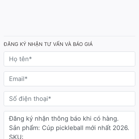
Mẫu cúp pickleball mới nhất hiện nay
ĐĂNG KÝ NHẬN TƯ VẤN VÀ BÁO GIÁ
Chất liệu
Mẫu cúp Pickleball
này được chế tác từ hợp kim cao
cấp với mật độ tinh thể dày đặc. Chất liệu kim loại này
không chỉ mang lại vẻ ngoài cứng cáp mà còn có khả
năng kháng mòn, chống oxy hóa tuyệt vời dưới tác
động của môi trường.
Màu sắc
Điểm nhấn thu hút mọi ánh nhìn chính là lớp phủ màu
vàng kim rực rỡ được xử lý bằng công nghệ điện phân