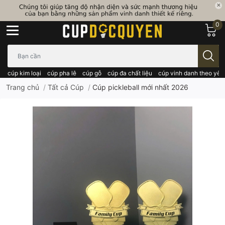
0
Bạn cần tìm gì..; Nhập tên sản phẩm..
cúp kim loại
cúp pha lê
cúp gỗ
cúp đa chất liệu
cúp vinh danh theo yêu
Trang chủ
/
Tất cả Cúp
/
Cúp pickleball mới nhất 2026