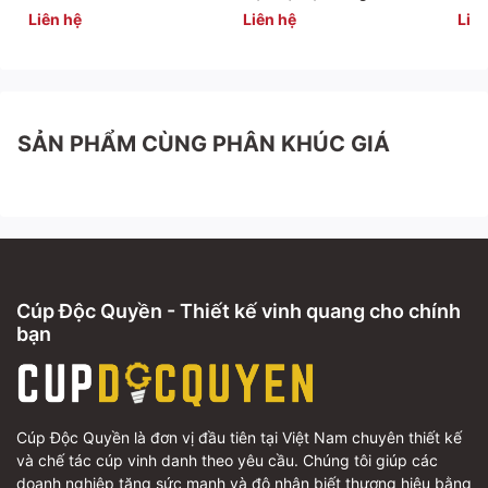
khắc không thể lặp lại.
Liên hệ
Liên hệ
Liên
Xem thêm
:
các mẫu cúp pickleball khác
Số lượng cúp hợp kim cao cấp, độc đáo cho mùa giải
SẢN PHẨM CÙNG PHÂN KHÚC GIÁ
2026 có hạn. Đừng bỏ lỡ cơ hội sở hữu biểu tượng
vinh danh độc bản, được chế tác dành riêng cho
thương hiệu của bạn.
👉 Nhận báo giá VIP và Bản thiết kế 3D độc quyền
ngay qua hotline
0942283336
Cúp Độc Quyền - Thiết kế vinh quang cho chính
bạn
Cúp Độc Quyền là đơn vị đầu tiên tại Việt Nam chuyên thiết kế
và chế tác cúp vinh danh theo yêu cầu. Chúng tôi giúp các
doanh nghiệp tăng sức mạnh và độ nhận biết thương hiệu bằng