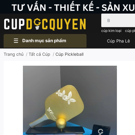
Bạn cần tìm gì..
cúp kim loại
cúp p
Danh mục sản phẩm
Cúp Pha Lê
Trang chủ
/
Tất cả Cúp
/
Cúp Pickleball