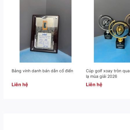
Cúp hợp kim We In Me
Liên hệ:
0942283336
.
(Zalo/Gọi/Telegram/Whatsap
Bảng vinh danh bán dẫn cổ điển
Cúp golf xoay tròn qua
lạ mùa giải 2026
Liên hệ
Liên hệ