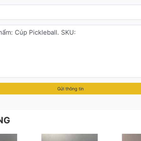
công ty, trường học, câu lạc bộ thể thao.
 kiện giao lưu, huấn luyện viên, vận động viên xuất sắc.
g giá trị kỷ niệm.
l theo yêu cầu
, đảm bảo:
...
Gửi thông tin
NG