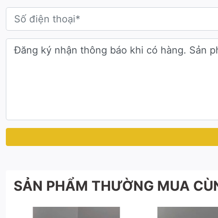
Ứng dụng đa dạng
Dùng làm
cúp trao giải pickleball
cho các giải đấu 
Phù hợp làm
cúp vinh danh pickleball
trong các sự
Có thể cá nhân hóa tên giải, tên người nhận để tăn
Đặt hàng cúp pickleball theo yêu cầu
Cúp Độc Quyền nhận thiết kế & sản xuất
cúp picklebal
Đa dạng chất liệu: cúp kim loại, cúp pha lê, cúp gỗ.
In tên giải, logo theo yêu cầu
Giao hàng toàn quốc
Xem thêm:
SẢN PHẨM THƯỜNG MUA CÙ
Cúp
Golf
Cúp liên hoan phim Danaff1