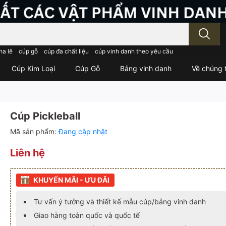
; Nhập tên sản phẩm..
ha lê
cúp gỗ
cúp đa chất liệu
cúp vinh danh theo yêu cầu
Cúp Kim Loại
Cúp Gỗ
Bảng vinh danh
Về chúng t
Cúp Pickleball
Mã sản phẩm:
Đang cập nhật
Liên hệ
KHUYẾN MÃI - ƯU ĐÃI
Tư vấn ý tưởng và thiết kế mẫu cúp/bảng vinh danh
Giao hàng toàn quốc và quốc tế