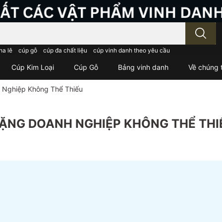
; Nhập tên sản phẩm..
ha lê
cúp gỗ
cúp đa chất liệu
cúp vinh danh theo yêu cầu
Cúp Kim Loại
Cúp Gỗ
Bảng vinh danh
Về chúng t
 Nghiệp Không Thể Thiếu
TẶNG DOANH NGHIỆP KHÔNG THỂ THI