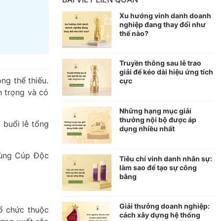
Xu hướng vinh danh doanh
nghiệp đang thay đổi như
thế nào?
Truyền thông sau lễ trao
giải để kéo dài hiệu ứng tích
ng thể thiếu.
cực
n trọng và có
Những hạng mục giải
thưởng nội bộ được áp
 buổi lễ tổng
dụng nhiều nhất
cùng Cúp Độc
Tiêu chí vinh danh nhân sự:
làm sao để tạo sự công
bằng
Giải thưởng doanh nghiệp:
ổ chức thuộc
cách xây dựng hệ thống