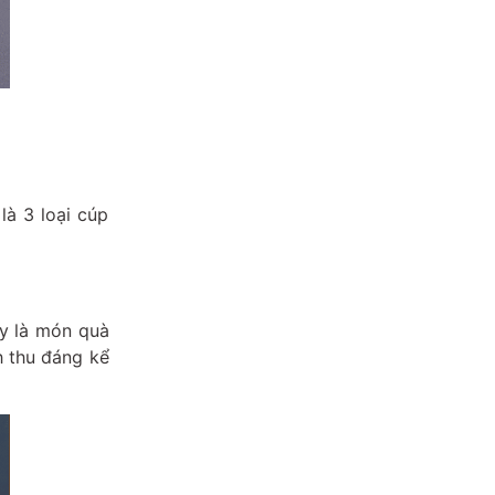
là 3 loại cúp
ây là món quà
h thu đáng kể