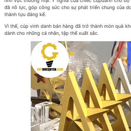
lĩnh vực thương mại. Ý nghĩa của chiếc cupdành cho bộ
đã nỗ lực, góp công sức cho sự phát triển chung của d
thành tựu đáng kể.
Vì thế, cúp vinh danh bán hàng đã trở thành món quà khô
dành cho những cá nhân, tập thể xuất sắc.