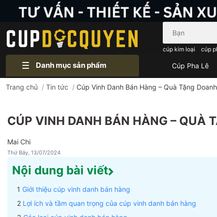
Bạn cần tìm gì..
cúp kim loại
cúp p
Danh mục sản phẩm
Cúp Pha Lê
Trang chủ
/
Tin tức
/
Cúp Vinh Danh Bán Hàng – Quà Tặng Doanh
CÚP VINH DANH BÁN HÀNG – QUÀ 
Mai Chi
Thứ Bảy, 13/07/2024
Nội dung bài viết
Giới thiệu cúp vinh danh bán hàng
Lợi ích và tầm quan trọng của cúp vinh danh bán hàng