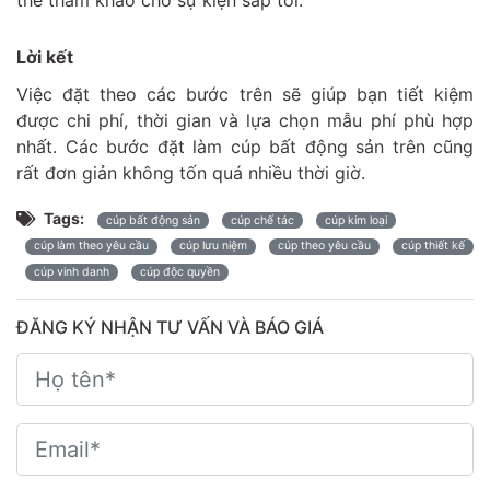
thể tham khảo cho sự kiện sắp tới.
Lời kết
Việc đặt theo các bước trên sẽ giúp bạn tiết kiệm
được chi phí, thời gian và lựa chọn mẫu phí phù hợp
nhất. Các bước đặt làm cúp bất động sản trên cũng
rất đơn giản không tốn quá nhiều thời giờ.
Tags:
cúp bất động sản
cúp chế tác
cúp kim loại
cúp làm theo yêu cầu
cúp lưu niệm
cúp theo yêu cầu
cúp thiết kế
cúp vinh danh
cúp độc quyền
ĐĂNG KÝ NHẬN TƯ VẤN VÀ BÁO GIÁ