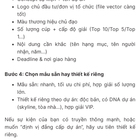
Logo chủ đầu tư/đơn vị tổ chức (file vector càng
tốt)
Màu thương hiệu chủ đạo
Số lượng cúp + cấp độ giải (Top 10/Top 5/Top
1…)
Nội dung cần khắc (tên hạng mục, tên người
nhận, năm…)
Deadline & nơi giao hàng
Bước 4: Chọn mẫu sẵn hay thiết kế riêng
Mẫu sẵn: nhanh, tối ưu chi phí, hợp giải số lượng
lớn.
Thiết kế riêng theo dự án: độc bản, có DNA dự án
(skyline, tòa nhà…), hợp giải VIP.
Nếu sự kiện của bạn có truyền thông mạnh, hoặc
muốn “định vị đẳng cấp dự án”, hãy ưu tiên thiết kế
riêng.