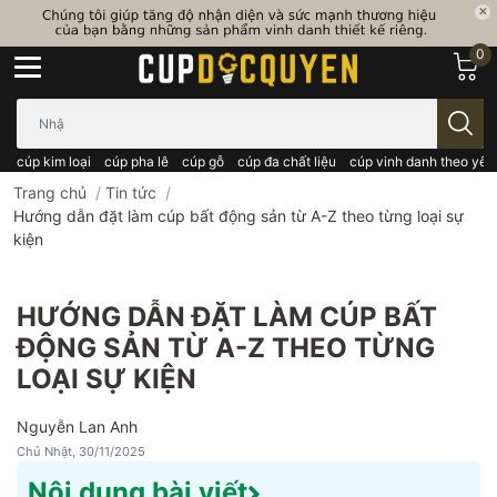
0
Bạn cần tìm gì..; Nhập tên sản phẩm..
cúp kim loại
cúp pha lê
cúp gỗ
cúp đa chất liệu
cúp vinh danh theo yêu
Trang chủ
/
Tin tức
/
Hướng dẫn đặt làm cúp bất động sản từ A-Z theo từng loại sự
kiện
HƯỚNG DẪN ĐẶT LÀM CÚP BẤT
ĐỘNG SẢN TỪ A-Z THEO TỪNG
LOẠI SỰ KIỆN
Nguyễn Lan Anh
Chủ Nhật, 30/11/2025
Nội dung bài viết