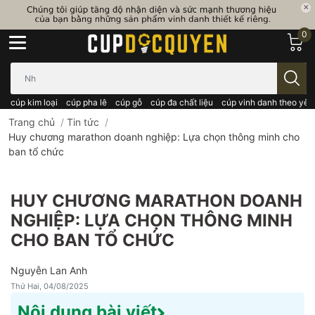
0
Bạn cần tìm gì..; Nhập tên sản phẩm..
cúp kim loại
cúp pha lê
cúp gỗ
cúp đa chất liệu
cúp vinh danh theo yêu
Trang chủ
/
Tin tức
/
Huy chương marathon doanh nghiệp: Lựa chọn thông minh cho
ban tổ chức
HUY CHƯƠNG MARATHON DOANH
NGHIỆP: LỰA CHỌN THÔNG MINH
CHO BAN TỔ CHỨC
Nguyễn Lan Anh
Thứ Hai, 04/08/2025
Nội dung bài viết