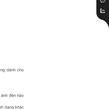
ởng dành cho
i ánh đèn hào
ình dạng khác