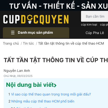
Bạn cần tìm gì..
cúp kim loại
cúp p
Danh mục sản phẩm
Cúp Pha Lê
Trang chủ
/
Tin tức
/
Tất tần tật thông tin về cúp thể thao HCM
TẤT TẦN TẬT THÔNG TIN VỀ CÚP T
Nguyễn Lan Anh
Chủ Nhật, 09/03/2025
Nội dung bài viết
Vì sao cúp thể thao quan trọng trong mỗi giải đấu?
Những mẫu cúp thể thao HCM phổ biến