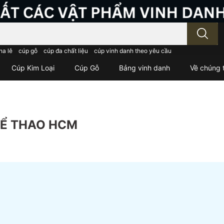
; Nhập tên sản phẩm..
ha lê
cúp gỗ
cúp đa chất liệu
cúp vinh danh theo yêu cầu
Cúp Kim Loại
Cúp Gỗ
Bảng vinh danh
Về chúng t
HỂ THAO HCM