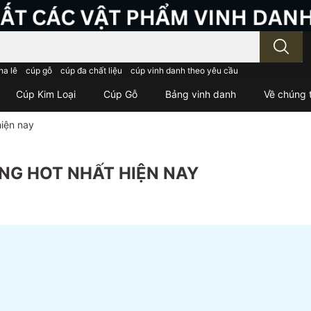
; Nhập tên sản phẩm..
ha lê
cúp gỗ
cúp đa chất liệu
cúp vinh danh theo yêu cầu
Cúp Kim Loại
Cúp Gỗ
Bảng vinh danh
Về chúng t
iện nay
NG HOT NHẤT HIỆN NAY