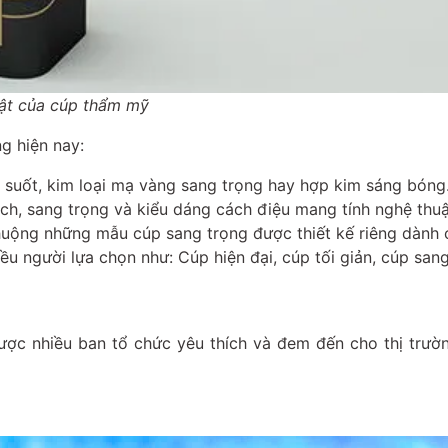
bật của cúp thẩm mỹ
g hiện nay:
g suốt, kim loại mạ vàng sang trọng hay hợp kim sáng bón
ịch, sang trọng và kiểu dáng cách điệu mang tính nghệ thuậ
uộng những mẫu cúp sang trọng được thiết kế riêng dành c
u người lựa chọn như: Cúp hiện đại, cúp tối giản, cúp san
ợc nhiều ban tổ chức yêu thích và đem đến cho thị trườn