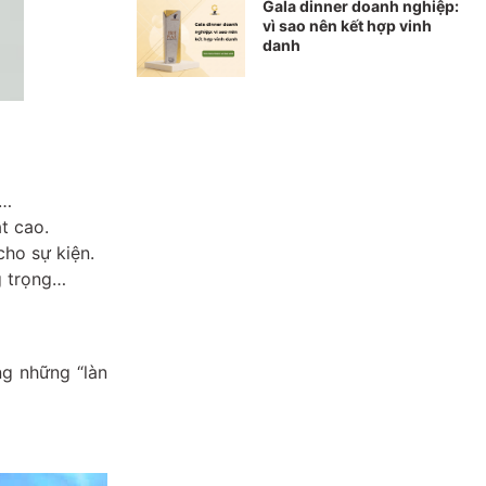
Gala dinner doanh nghiệp:
vì sao nên kết hợp vinh
danh
g…
t cao.
ho sự kiện.
g trọng…
g những “làn