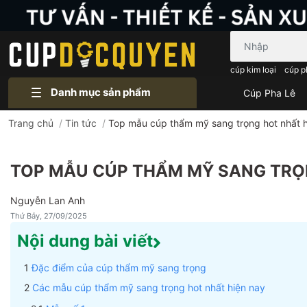
Bạn cần tìm gì..
cúp kim loại
cúp p
Danh mục sản phẩm
Cúp Pha Lê
Trang chủ
/
Tin tức
/
Top mẫu cúp thẩm mỹ sang trọng hot nhất h
TOP MẪU CÚP THẨM MỸ SANG TRỌ
Nguyễn Lan Anh
Thứ Bảy, 27/09/2025
Nội dung bài viết
Đặc điểm của cúp thẩm mỹ sang trọng
Các mẫu cúp thẩm mỹ sang trọng hot nhất hiện nay