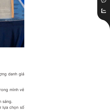
ượng danh giá
trong mình vẻ
h sáng.
ự lựa chọn số