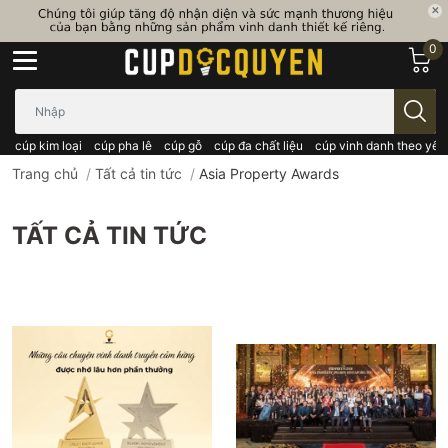
0
Bạn cần tìm gì..; Nhập tên sản phẩm..
cúp kim loại
cúp pha lê
cúp gỗ
cúp đa chất liệu
cúp vinh danh theo yêu
Trang chủ
/
Tất cả tin tức
/
Asia Property Awards
TẤT CẢ TIN TỨC