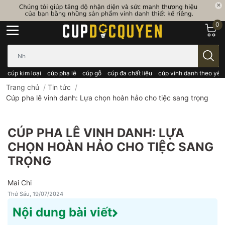
0
Bạn cần tìm gì..; Nhập tên sản phẩm..
cúp kim loại
cúp pha lê
cúp gỗ
cúp đa chất liệu
cúp vinh danh theo yêu
Trang chủ
/
Tin tức
/
Cúp pha lê vinh danh: Lựa chọn hoàn hảo cho tiệc sang trọng
CÚP PHA LÊ VINH DANH: LỰA
CHỌN HOÀN HẢO CHO TIỆC SANG
TRỌNG
Mai Chi
Thứ Sáu, 19/07/2024
Nội dung bài viết