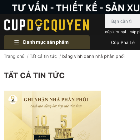
Bạn cần tìm gì..
cúp kim loại
cúp p
Danh mục sản phẩm
Cúp Pha Lê
Trang chủ
/
Tất cả tin tức
/
bảng vinh danh nhà phân phối
TẤT CẢ TIN TỨC