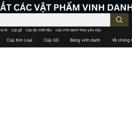
; Nhập tên sản phẩm..
ha lê
cúp gỗ
cúp đa chất liệu
cúp vinh danh theo yêu cầu
Cúp Kim Loại
Cúp Gỗ
Bảng vinh danh
Về chúng t