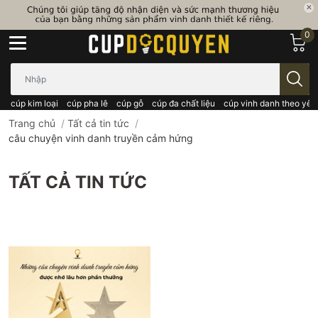
0
Bạn cần tìm gì..; Nhập tên sản phẩm..
cúp kim loại
cúp pha lê
cúp gỗ
cúp đa chất liệu
cúp vinh danh theo yêu
Trang chủ
/
Tất cả tin tức
/
câu chuyện vinh danh truyền cảm hứng
TẤT CẢ TIN TỨC