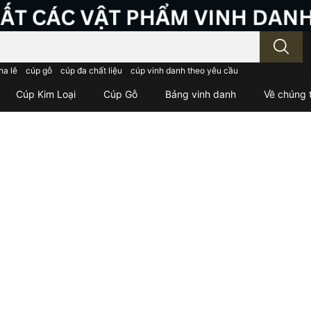
; Nhập tên sản phẩm..
ha lê
cúp gỗ
cúp đa chất liệu
cúp vinh danh theo yêu cầu
Cúp Kim Loại
Cúp Gỗ
Bảng vinh danh
Về chúng t