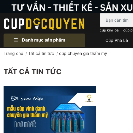
Bạn cần tìm gì..
cúp kim loại
cúp p
Danh mục sản phẩm
Cúp Pha Lê
Trang chủ
/
Tất cả tin tức
/
cúp chuyên gia thẩm mỹ
TẤT CẢ TIN TỨC