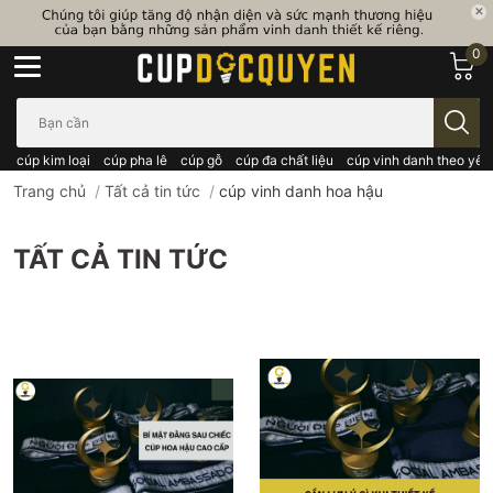
0
Bạn cần tìm gì..; Nhập tên sản phẩm..
cúp kim loại
cúp pha lê
cúp gỗ
cúp đa chất liệu
cúp vinh danh theo yêu
Trang chủ
/
Tất cả tin tức
/
cúp vinh danh hoa hậu
TẤT CẢ TIN TỨC