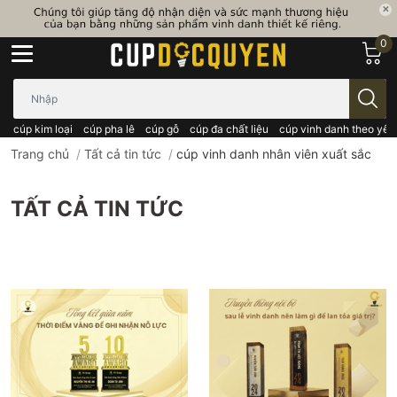
0
Bạn cần tìm gì..; Nhập tên sản phẩm..
cúp kim loại
cúp pha lê
cúp gỗ
cúp đa chất liệu
cúp vinh danh theo yêu
Trang chủ
/
Tất cả tin tức
/
cúp vinh danh nhân viên xuất sắc
TẤT CẢ TIN TỨC