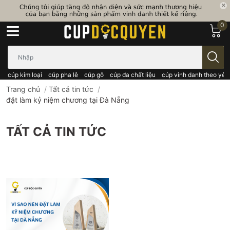
0
Bạn cần tìm gì..; Nhập tên sản phẩm..
cúp kim loại
cúp pha lê
cúp gỗ
cúp đa chất liệu
cúp vinh danh theo yêu
Trang chủ
/
Tất cả tin tức
/
đặt làm kỷ niệm chương tại Đà Nẵng
TẤT CẢ TIN TỨC