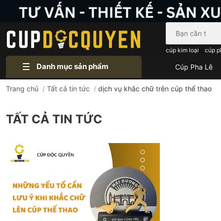
Bạn cần tìm gì..
cúp kim loại
cúp p
Danh mục sản phẩm
Cúp Pha Lê
Trang chủ
/
Tất cả tin tức
/
dịch vụ khắc chữ trên cúp thể thao
TẤT CẢ TIN TỨC