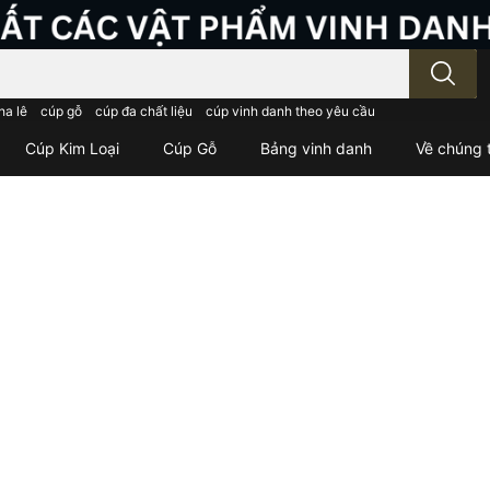
; Nhập tên sản phẩm..
ha lê
cúp gỗ
cúp đa chất liệu
cúp vinh danh theo yêu cầu
Cúp Kim Loại
Cúp Gỗ
Bảng vinh danh
Về chúng t