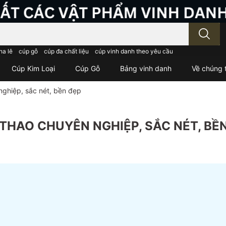
; Nhập tên sản phẩm..
ha lê
cúp gỗ
cúp đa chất liệu
cúp vinh danh theo yêu cầu
Cúp Kim Loại
Cúp Gỗ
Bảng vinh danh
Về chúng t
nghiệp, sắc nét, bền đẹp
THAO CHUYÊN NGHIỆP, SẮC NÉT, BỀ