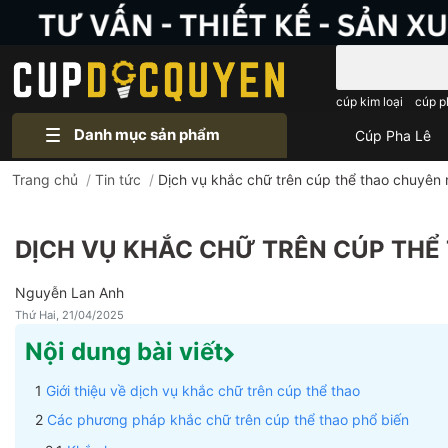
Bạn cần tìm gì..
cúp kim loại
cúp p
Danh mục sản phẩm
Cúp Pha Lê
Trang chủ
/
Tin tức
/
Dịch vụ khắc chữ trên cúp thể thao chuyên 
DỊCH VỤ KHẮC CHỮ TRÊN CÚP THỂ 
Nguyễn Lan Anh
Thứ Hai, 21/04/2025
Nội dung bài viết
Giới thiệu về dịch vụ khắc chữ trên cúp thể thao
Các phương pháp khắc chữ trên cúp thể thao phổ biến