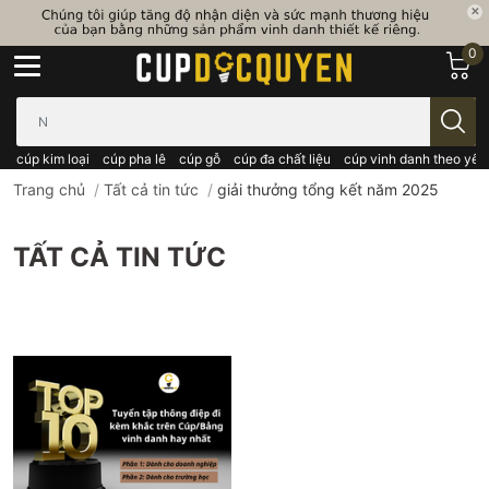
0
Bạn cần tìm gì..; Nhập tên sản phẩm..
cúp kim loại
cúp pha lê
cúp gỗ
cúp đa chất liệu
cúp vinh danh theo yêu
Trang chủ
/
Tất cả tin tức
/
giải thưởng tổng kết năm 2025
TẤT CẢ TIN TỨC