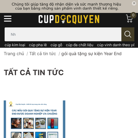
0
Bạn cần tìm gì..; Nhập tên sản phẩm..
cúp kim loại
cúp pha lê
cúp gỗ
cúp đa chất liệu
cúp vinh danh theo yêu
Trang chủ
/
Tất cả tin tức
/
gói quà tặng sự kiện Year End
TẤT CẢ TIN TỨC