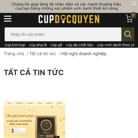
0
Bạn cần tìm gì..; Nhập tên sản phẩm..
cúp kim loại
cúp pha lê
cúp gỗ
cúp đa chất liệu
cúp vinh danh theo yêu
Trang chủ
/
Tất cả tin tức
/
Hội nghị doanh nghiệp
TẤT CẢ TIN TỨC