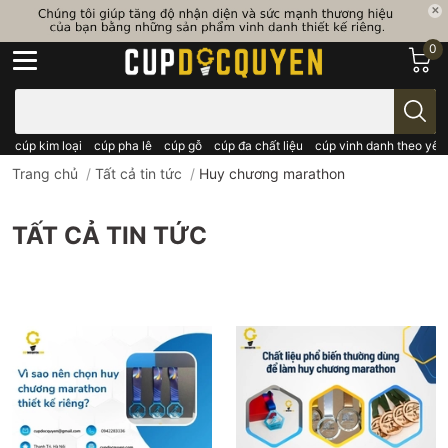
0
Bạn cần tìm gì..; Nhập tên sản phẩm..
cúp kim loại
cúp pha lê
cúp gỗ
cúp đa chất liệu
cúp vinh danh theo yêu
Trang chủ
/
Tất cả tin tức
/
Huy chương marathon
TẤT CẢ TIN TỨC