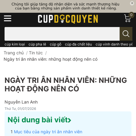
0
Bạn cần tìm gì..; Nhập tên sản phẩm..
cúp kim loại
cúp pha lê
cúp gỗ
cúp đa chất liệu
cúp vinh danh theo yêu
Trang chủ
/
Tin tức
/
Ngày tri ân nhân viên: những hoạt động nên có
NGÀY TRI ÂN NHÂN VIÊN: NHỮNG
HOẠT ĐỘNG NÊN CÓ
Nguyễn Lan Anh
Thứ Tư, 01/07/2026
Nội dung bài viết
Mục tiêu của ngày tri ân nhân viên