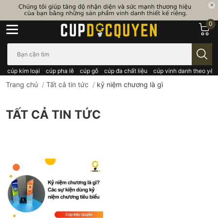
0
Bạn cần tìm gì..; Nhập tên sản phẩm..
cúp kim loại
cúp pha lê
cúp gỗ
cúp đa chất liệu
cúp vinh danh theo yêu
Trang chủ
/
Tất cả tin tức
/
kỷ niệm chương là gì
TẤT CẢ TIN TỨC