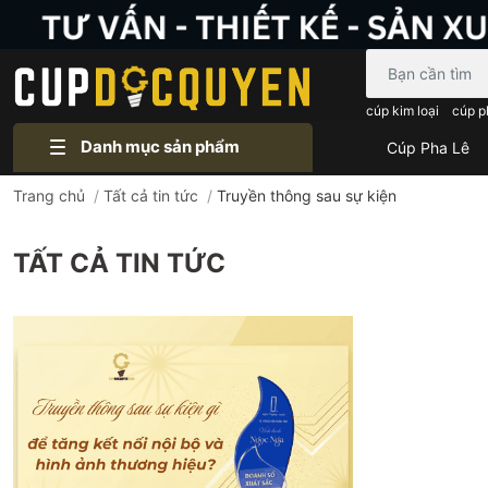
Bạn cần tìm gì..
cúp kim loại
cúp p
Danh mục sản phẩm
Cúp Pha Lê
Trang chủ
/
Tất cả tin tức
/
Truyền thông sau sự kiện
TẤT CẢ TIN TỨC