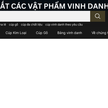
; Nhập tên sản phẩm..
ha lê
cúp gỗ
cúp đa chất liệu
cúp vinh danh theo yêu cầu
Cúp Kim Loại
Cúp Gỗ
Bảng vinh danh
Về chúng t