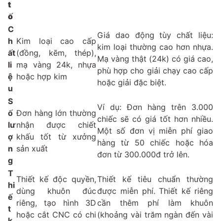
t
ố
C
Giá dao động tùy chất liệu:
h
Kim loại cao cấp
kim loại thường cao hơn nhựa.
ất
(đồng, kẽm, thép),
Mạ vàng thật (24k) có giá cao,
li
mạ vàng 24k, nhựa
phù hợp cho giải chạy cao cấp
ệ
hoặc hợp kim
hoặc giải đặc biệt.
u
S
Ví dụ: Đơn hàng trên 3.000
ố
Đơn hàng lớn thường
chiếc sẽ có giá tốt hơn nhiều.
lư
nhận được chiết
Một số đơn vị miễn phí giao
ợ
khấu tốt từ xưởng
hàng từ 50 chiếc hoặc hóa
n
sản xuất
đơn từ 300.000đ trở lên.
g
T
Thiết kế độc quyền,
Thiết kế tiêu chuẩn thường
hi
dùng khuôn đúc
được miễn phí. Thiết kế riêng
ế
riêng, tạo hình 3D
cần thêm phí làm khuôn
t
hoặc cắt CNC có chi
(khoảng vài trăm ngàn đến vài
k