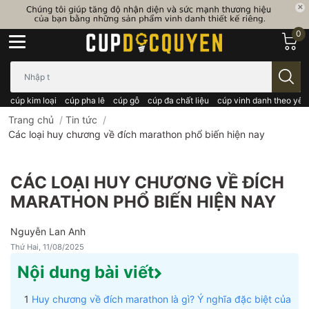
0
Bạn cần tìm gì..; Nhập tên sản phẩm..
cúp kim loại
cúp pha lê
cúp gỗ
cúp đa chất liệu
cúp vinh danh theo yêu
Trang chủ
/
Tin tức
/
Các loại huy chương về đích marathon phổ biến hiện nay
CÁC LOẠI HUY CHƯƠNG VỀ ĐÍCH
MARATHON PHỔ BIẾN HIỆN NAY
Nguyễn Lan Anh
Thứ Hai, 11/08/2025
Nội dung bài viết
Huy chương về đích marathon là gì? Ý nghĩa đặc biệt của