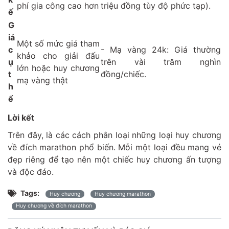
phí gia công cao hơn
triệu đồng tùy độ phức tạp).
ế
G
iá
Một số mức giá tham
c
- Mạ vàng 24k: Giá thường
khảo cho giải đấu
ụ
trên vài trăm nghìn
lớn hoặc huy chương
t
đồng/chiếc.
mạ vàng thật
h
ể
Lời kết
Trên đây, là các cách phân loại những loại huy chương
về đích marathon phổ biến. Mỗi một loại đều mang vẻ
đẹp riêng để tạo nên một chiếc huy chương ấn tượng
và độc đáo.
Tags:
Huy chương
Huy chương marathon
Huy chương về đích marathon