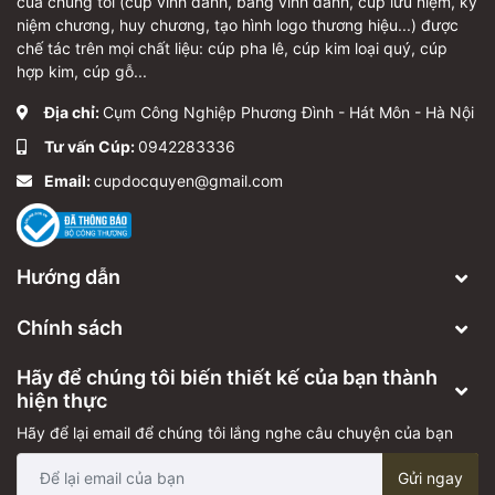
của chúng tôi (cúp vinh danh, bảng vinh danh, cúp lưu niệm, kỷ
niệm chương, huy chương, tạo hình logo thương hiệu...) được
chế tác trên mọi chất liệu: cúp pha lê, cúp kim loại quý, cúp
hợp kim, cúp gỗ...
Địa chỉ:
Cụm Công Nghiệp Phương Đình - Hát Môn - Hà Nội
Tư vấn Cúp:
0942283336
Email:
cupdocquyen@gmail.com
Hướng dẫn
Chính sách
Hãy để chúng tôi biến thiết kế của bạn thành
hiện thực
Hãy để lại email để chúng tôi lắng nghe câu chuyện của bạn
Gửi ngay