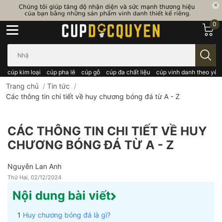
0
Bạn cần tìm gì..; Nhập tên sản phẩm..
cúp kim loại
cúp pha lê
cúp gỗ
cúp đa chất liệu
cúp vinh danh theo yêu
Trang chủ
/
Tin tức
/
Các thông tin chi tiết về huy chương bóng đá từ A - Z
CÁC THÔNG TIN CHI TIẾT VỀ HUY
CHƯƠNG BÓNG ĐÁ TỪ A - Z
Nguyễn Lan Anh
Thứ Hai, 02/12/2024
Nội dung bài viết
Huy chương bóng đá là gì?