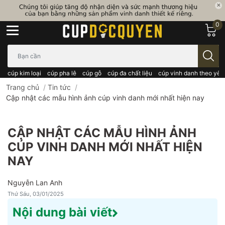
0
Bạn cần tìm gì..; Nhập tên sản phẩm..
cúp kim loại
cúp pha lê
cúp gỗ
cúp đa chất liệu
cúp vinh danh theo yêu
Trang chủ
/
Tin tức
/
Cập nhật các mẫu hình ảnh cúp vinh danh mới nhất hiện nay
CẬP NHẬT CÁC MẪU HÌNH ẢNH
CÚP VINH DANH MỚI NHẤT HIỆN
NAY
Nguyễn Lan Anh
Thứ Sáu, 03/01/2025
Nội dung bài viết