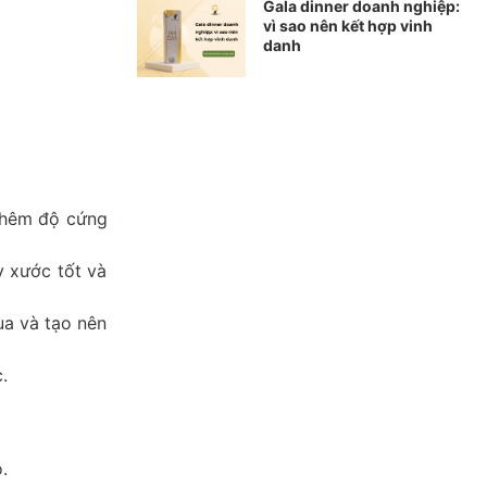
Gala dinner doanh nghiệp:
vì sao nên kết hợp vinh
danh
 thêm độ cứng
y xước tốt và
ua và tạo nên
.
.