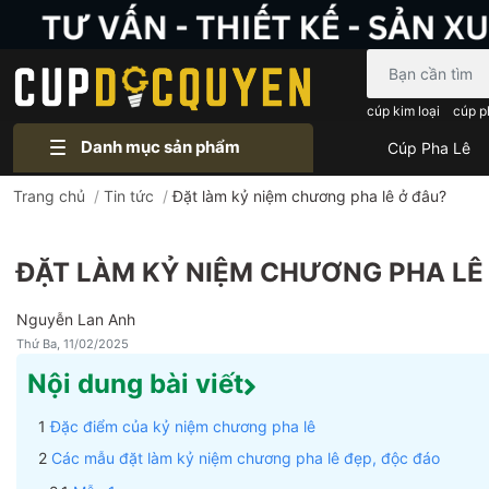
Bạn cần tìm gì..
cúp kim loại
cúp p
Danh mục sản phẩm
Cúp Pha Lê
Trang chủ
/
Tin tức
/
Đặt làm kỷ niệm chương pha lê ở đâu?
ĐẶT LÀM KỶ NIỆM CHƯƠNG PHA LÊ
Nguyễn Lan Anh
Thứ Ba, 11/02/2025
Nội dung bài viết
Đặc điểm của kỷ niệm chương pha lê
Các mẫu đặt làm kỷ niệm chương pha lê đẹp, độc đáo