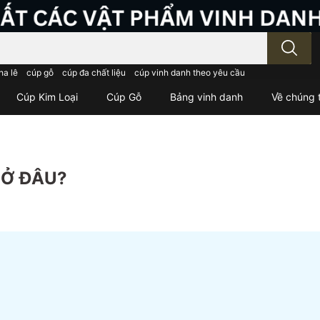
; Nhập tên sản phẩm..
ha lê
cúp gỗ
cúp đa chất liệu
cúp vinh danh theo yêu cầu
Cúp Kim Loại
Cúp Gỗ
Bảng vinh danh
Về chúng t
 Ở ĐÂU?