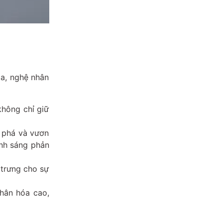
ia, nghệ nhân
không chỉ giữ
t phá và vươn
ánh sáng phản
 trưng cho sự
hân hóa cao,