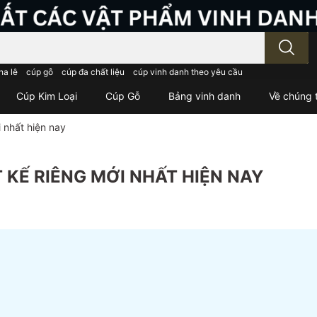
; Nhập tên sản phẩm..
ha lê
cúp gỗ
cúp đa chất liệu
cúp vinh danh theo yêu cầu
Cúp Kim Loại
Cúp Gỗ
Bảng vinh danh
Về chúng t
 nhất hiện nay
 KẾ RIÊNG MỚI NHẤT HIỆN NAY