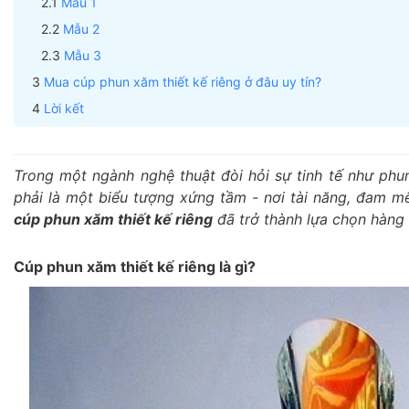
Mẫu 1
Mẫu 2
Mẫu 3
Mua cúp phun xăm thiết kế riêng ở đâu uy tín?
Lời kết
Trong một ngành nghệ thuật đòi hỏi sự tinh tế như phu
phải là một biểu tượng xứng tầm - nơi tài năng, đam mê 
cúp phun xăm thiết kế riêng
đã trở thành lựa chọn hàng 
Cúp phun xăm thiết kế riêng là gì?