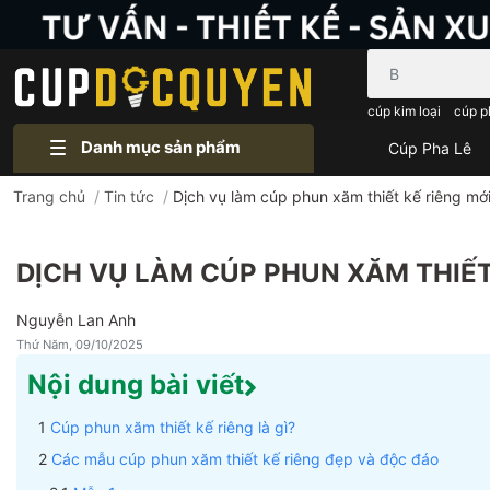
Bạn cần tìm gì..
cúp kim loại
cúp p
Danh mục sản phẩm
Cúp Pha Lê
Trang chủ
/
Tin tức
/
Dịch vụ làm cúp phun xăm thiết kế riêng mới
DỊCH VỤ LÀM CÚP PHUN XĂM THIẾT
Nguyễn Lan Anh
Thứ Năm, 09/10/2025
Nội dung bài viết
Cúp phun xăm thiết kế riêng là gì?
Các mẫu cúp phun xăm thiết kế riêng đẹp và độc đáo