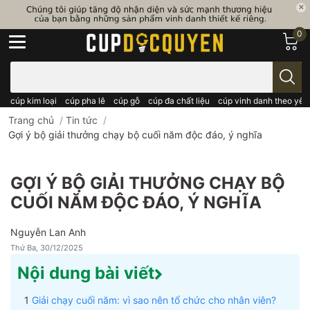
0
Bạn cần tìm gì..; Nhập tên sản phẩm..
cúp kim loại
cúp pha lê
cúp gỗ
cúp đa chất liệu
cúp vinh danh theo yêu
Trang chủ
/
Tin tức
/
Gợi ý bộ giải thưởng chạy bộ cuối năm độc đáo, ý nghĩa
GỢI Ý BỘ GIẢI THƯỞNG CHẠY BỘ
CUỐI NĂM ĐỘC ĐÁO, Ý NGHĨA
Nguyễn Lan Anh
Thứ Ba, 30/12/2025
Nội dung bài viết
Giải chạy cuối năm: vì sao nên tổ chức cho nhân viên?