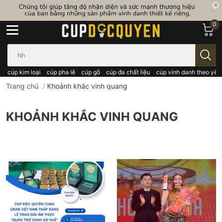
0
Bạn cần tìm gì..; Nhập tên sản phẩm..
cúp kim loại
cúp pha lê
cúp gỗ
cúp đa chất liệu
cúp vinh danh theo yêu
Trang chủ
/
Khoảnh khắc vinh quang
KHOẢNH KHẮC VINH QUANG