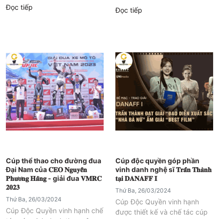
Đọc tiếp
Đọc tiếp
Cúp thể thao cho đường đua
Cúp độc quyền góp phần
Đại Nam của 𝐂𝐄𝐎 𝐍𝐠𝐮𝐲𝐞̂̃𝐧
vinh danh nghệ sĩ 𝐓𝐫𝐚̂́𝐧 𝐓𝐡𝐚̀𝐧𝐡
𝐏𝐡𝐮̛𝐨̛𝐧𝐠 𝐇𝐚̆̀𝐧𝐠 - giải đua 𝐕𝐌𝐑𝐂
𝐭𝐚̣𝐢 𝐃𝐀𝐍𝐀𝐅𝐅 𝐈
𝟐𝟎𝟐𝟑
Thứ Ba, 26/03/2024
Thứ Ba, 26/03/2024
Cúp Độc Quyền vinh hạnh
Cúp Độc Quyền vinh hạnh chế
được thiết kế và chế tác cúp