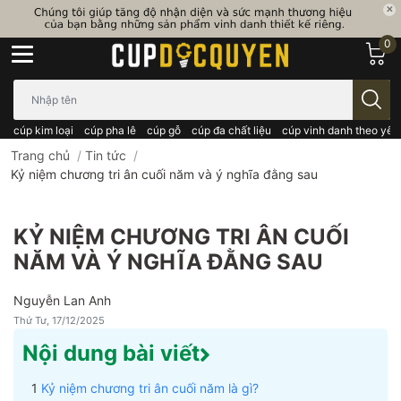
0
Bạn cần tìm gì..; Nhập tên sản phẩm..
cúp kim loại
cúp pha lê
cúp gỗ
cúp đa chất liệu
cúp vinh danh theo yêu
Trang chủ
/
Tin tức
/
Kỷ niệm chương tri ân cuối năm và ý nghĩa đằng sau
KỶ NIỆM CHƯƠNG TRI ÂN CUỐI
NĂM VÀ Ý NGHĨA ĐẰNG SAU
Nguyễn Lan Anh
Thứ Tư, 17/12/2025
Nội dung bài viết
Kỷ niệm chương tri ân cuối năm là gì?