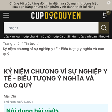
0
Bạn cần tìm gì..; Nhập tên sản phẩm..
cúp kim loại
cúp pha lê
cúp gỗ
cúp đa chất liệu
cúp vinh danh theo yêu
Trang chủ
/
Tin tức
/
Kỷ niệm chương vì sự nghiệp y tế - Biểu tượng ý nghĩa và cao
quý
KỶ NIỆM CHƯƠNG VÌ SỰ NGHIỆP Y
TẾ - BIỂU TƯỢNG Ý NGHĨA VÀ
CAO QUÝ
Mai Chi
Thứ Năm, 08/08/2024
Nội dung bài viết