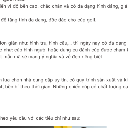
iến vì độ bền cao, chắc chắn và có đa dạng hình dáng, giá
để tăng tính đa dạng, độc đáo cho cúp golf.
ơn giản như: hình trụ, hình cầu,... thì ngày nay có đa dạn
c như: cúp hình người hoặc dụng cụ đánh cúp được chạm k
 mẫu mã sẽ mang ý nghĩa và vẻ đẹp riêng biệt.
 lựa chọn nhà cung cấp uy tín, có quy trình sản xuất và k
, bền bỉ theo thời gian. Những chiếc cúp có chất lượng c
heo yêu cầu với các tiêu chí như sau: