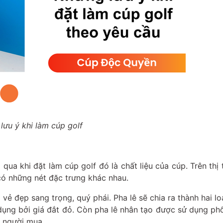
lưu ý khi làm cúp golf
ua khi đặt làm cúp golf đó là chất liệu của cúp. Trên thị 
 có những nét đặc trưng khác nhau.
ẻ đẹp sang trọng, quý phái. Pha lê sẽ chia ra thành hai loạ
ử dụng bởi giá đắt đỏ. Còn pha lê nhân tạo được sử dụng ph
o người mua.