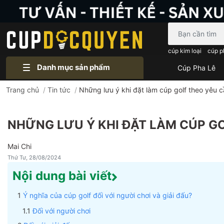
Bạn cần tìm gì..
cúp kim loại
cúp p
Danh mục sản phẩm
Cúp Pha Lê
Trang chủ
/
Tin tức
/
Những lưu ý khi đặt làm cúp golf theo yêu 
NHỮNG LƯU Ý KHI ĐẶT LÀM CÚP G
Mai Chi
Thứ Tư, 28/08/2024
Nội dung bài viết
Ý nghĩa của cúp golf đối với người chơi và giải đấu?
Đối với người chơi