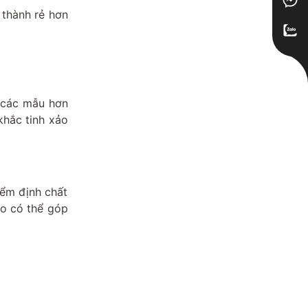
 thành rẻ hơn
g các mẫu hơn
hắc tinh xảo
iểm định chất
ao có thể góp