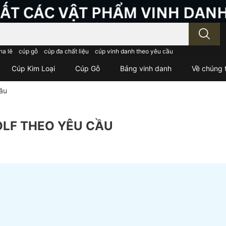
; Nhập tên sản phẩm..
ha lê
cúp gỗ
cúp đa chất liệu
cúp vinh danh theo yêu cầu
Cúp Kim Loại
Cúp Gỗ
Bảng vinh danh
Về chúng t
cầu
OLF THEO YÊU CẦU