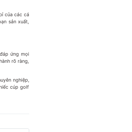
bỉ của các cá
ạn sản xuất,
 đáp ứng mọi
hành rõ ràng,
huyên nghiệp,
iếc cúp golf