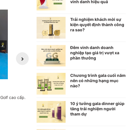
vinh danh hiệu quả
Trải nghiệm khách mời sự
kiện quyết định thành công
ra sao?
Đêm vinh danh doanh
nghiệp tạo giá trị vượt xa
phần thưởng
Chương trình gala cuối năm
nên có những hạng mục
nào?
Golf cao cấp.
Cúp golf giải MMA thiết kế riêng
C
10 ý tưởng gala dinner giúp
tăng trải nghiệm người
Liên hệ
L
tham dự