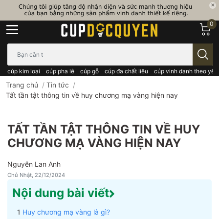
0
Bạn cần tìm gì..; Nhập tên sản phẩm..
cúp kim loại
cúp pha lê
cúp gỗ
cúp đa chất liệu
cúp vinh danh theo yêu
Trang chủ
/
Tin tức
/
Tất tần tật thông tin về huy chương mạ vàng hiện nay
TẤT TẦN TẬT THÔNG TIN VỀ HUY
CHƯƠNG MẠ VÀNG HIỆN NAY
Nguyễn Lan Anh
Chủ Nhật, 22/12/2024
Nội dung bài viết
Huy chương mạ vàng là gì?