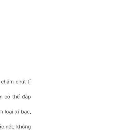
chăm chút tỉ
àn có thể đáp
 loại xi bạc,
ắc nét, không