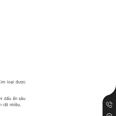
Kim loại được
hi dấu ấn sâu
 rất nhiều.