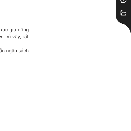
được gia công
. Vì vậy, rất
lẫn ngân sách