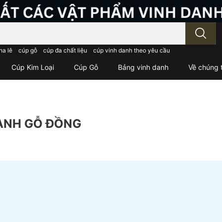
; Nhập tên sản phẩm..
ha lê
cúp gỗ
cúp đa chất liệu
cúp vinh danh theo yêu cầu
Cúp Kim Loại
Cúp Gỗ
Bảng vinh danh
Về chúng t
DANH GỖ ĐỒNG