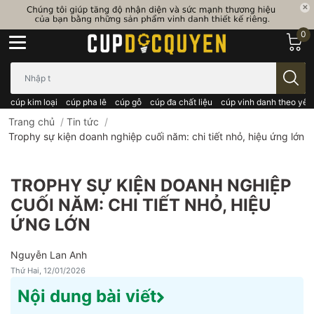
0
Bạn cần tìm gì..; Nhập tên sản phẩm..
cúp kim loại
cúp pha lê
cúp gỗ
cúp đa chất liệu
cúp vinh danh theo yêu
Trang chủ
/
Tin tức
/
Trophy sự kiện doanh nghiệp cuối năm: chi tiết nhỏ, hiệu ứng lớn
TROPHY SỰ KIỆN DOANH NGHIỆP
CUỐI NĂM: CHI TIẾT NHỎ, HIỆU
ỨNG LỚN
Nguyễn Lan Anh
Thứ Hai, 12/01/2026
Nội dung bài viết