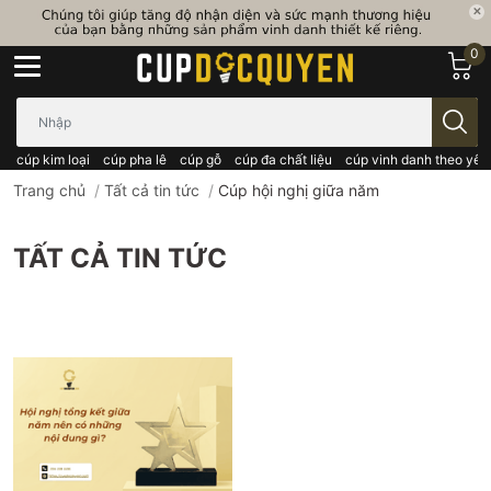
0
Bạn cần tìm gì..; Nhập tên sản phẩm..
cúp kim loại
cúp pha lê
cúp gỗ
cúp đa chất liệu
cúp vinh danh theo yêu
Trang chủ
/
Tất cả tin tức
/
Cúp hội nghị giữa năm
TẤT CẢ TIN TỨC