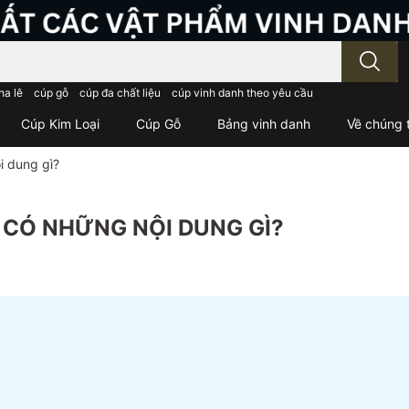
; Nhập tên sản phẩm..
ha lê
cúp gỗ
cúp đa chất liệu
cúp vinh danh theo yêu cầu
Cúp Kim Loại
Cúp Gỗ
Bảng vinh danh
Về chúng t
i dung gì?
 CÓ NHỮNG NỘI DUNG GÌ?