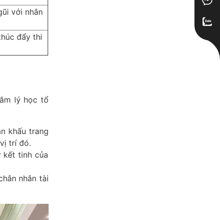
gũi với nhân
thúc đẩy thi
tâm lý học tổ
ân khấu trang
ị trí đó.
 kết tinh của
chân nhân tài