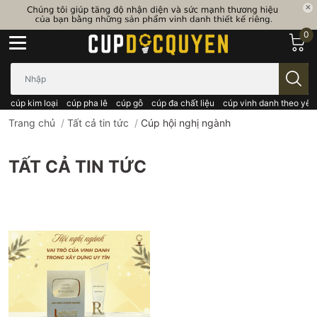
0
Bạn cần tìm gì..; Nhập tên sản phẩm..
cúp kim loại
cúp pha lê
cúp gỗ
cúp đa chất liệu
cúp vinh danh theo yêu
Trang chủ
/
Tất cả tin tức
/
Cúp hội nghị ngành
TẤT CẢ TIN TỨC