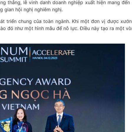
ăng thẳng, lễ vinh danh doanh nghiệp xuất hiện mang đến
g gian hội nghị nghiêm nghị.
át triển chung của toàn ngành. Khi một đơn vị được xướ
vào đó như một hình mẫu để nỗ lực. Điều này tạo ra một v