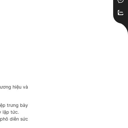
hương hiệu và
iệp trưng bày
 lập tức.
 phô diễn sức