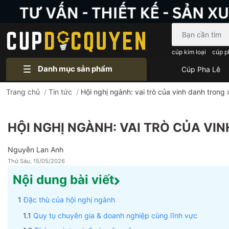
Bạn cần tìm gì..
cúp kim loại
cúp p
Danh mục sản phẩm
Cúp Pha Lê
Trang chủ
/
Tin tức
/
Hội nghị ngành: vai trò của vinh danh trong
HỘI NGHỊ NGÀNH: VAI TRÒ CỦA VI
Nguyễn Lan Anh
Thứ Sáu, 15/05/2026
Nội dung bài viết
Đặc thù của hội nghị ngành
Quy tụ chuyên gia & doanh nghiệp cùng lĩnh vực