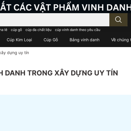
; Nhập tên sản phẩm..
ha lê
cúp gỗ
cúp đa chất liệu
cúp vinh danh theo yêu cầu
Cúp Kim Loại
Cúp Gỗ
Bảng vinh danh
Về chúng t
 xây dựng uy tín
NH DANH TRONG XÂY DỰNG UY TÍN