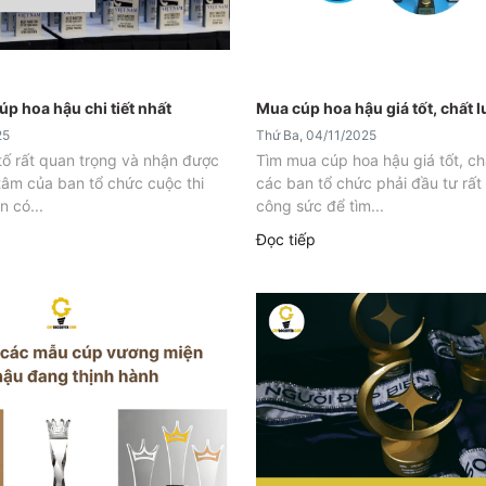
úp hoa hậu chi tiết nhất
Mua cúp hoa hậu giá tốt, chất 
25
Thứ Ba, 04/11/2025
 tố rất quan trọng và nhận được
Tìm mua cúp hoa hậu giá tốt, ch
tâm của ban tổ chức cuộc thi
các ban tổ chức phải đầu tư rất 
 có...
công sức để tìm...
Đọc tiếp