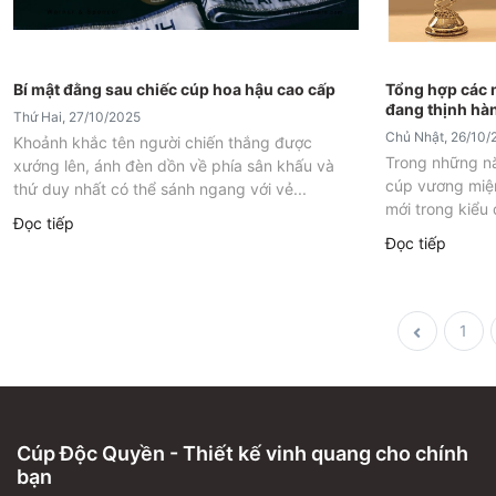
Bí mật đằng sau chiếc cúp hoa hậu cao cấp
Tổng hợp các 
đang thịnh hà
Thứ Hai, 27/10/2025
Chủ Nhật, 26/10/
Khoảnh khắc tên người chiến thắng được
Trong những nă
xướng lên, ánh đèn dồn về phía sân khấu và
cúp vương miện
thứ duy nhất có thể sánh ngang với vẻ...
mới trong kiểu 
Đọc tiếp
Đọc tiếp
1
Cúp Độc Quyền - Thiết kế vinh quang cho chính
bạn