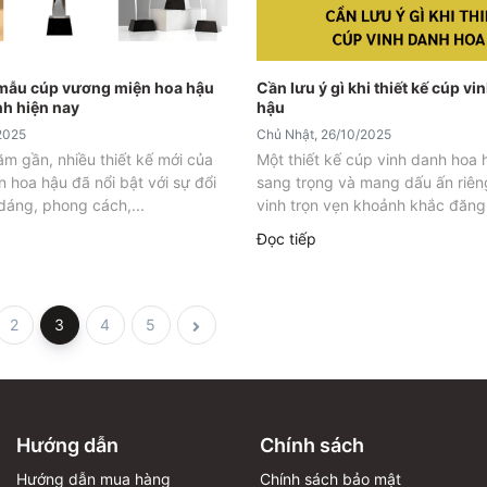
mẫu cúp vương miện hoa hậu
Cần lưu ý gì khi thiết kế cúp v
nh hiện nay
hậu
2025
Chủ Nhật, 26/10/2025
m gần, nhiều thiết kế mới của
Một thiết kế cúp vinh danh hoa h
 hoa hậu đã nổi bật với sự đổi
sang trọng và mang dấu ấn riên
dáng, phong cách,...
vinh trọn vẹn khoảnh khắc đăng.
Đọc tiếp
2
3
4
5
Hướng dẫn
Chính sách
Hướng dẫn mua hàng
Chính sách bảo mật