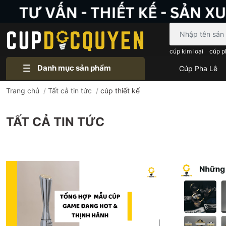
Bạn cần tìm gì..
cúp kim loại
cúp p
Danh mục sản phẩm
Cúp Pha Lê
Trang chủ
/
Tất cả tin tức
/
cúp thiết kế
TẤT CẢ TIN TỨC