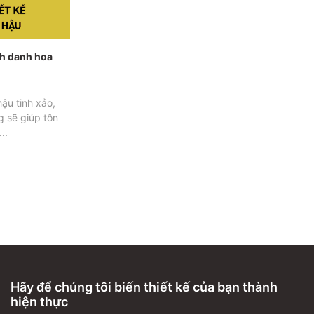
inh danh hoa
ậu tinh xảo,
g sẽ giúp tôn
..
Hãy để chúng tôi biến thiết kế của bạn thành
hiện thực