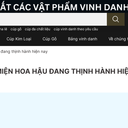
; Nhập tên sản phẩm..
ha lê
cúp gỗ
cúp đa chất liệu
cúp vinh danh theo yêu cầu
Cúp Kim Loại
Cúp Gỗ
Bảng vinh danh
Về chúng t
đang thịnh hành hiện nay
IỆN HOA HẬU ĐANG THỊNH HÀNH HI