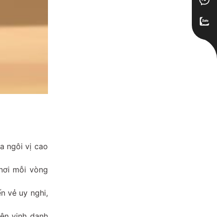
a ngôi vị cao
nơi mỗi vòng
n vẻ uy nghi,
iện vinh danh