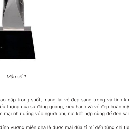
Mẫu số 1
o cấp trong suốt, mang lại vẻ đẹp sang trọng và tinh khi
iểu tượng của sự đăng quang, kiêu hãnh và vẻ đẹp hoàn mỹ
ềm mại như dáng vóc người phụ nữ, kết hợp cùng đế đen sa
ỉnh vương miện pha lê được mài dũa tỉ mỉ đến từng chi tiế