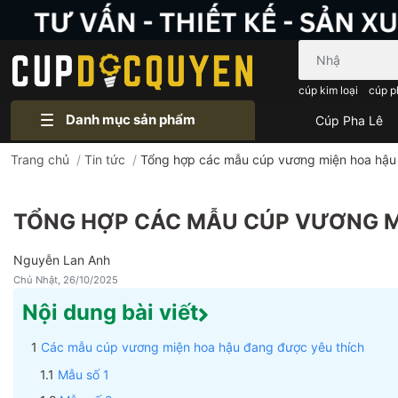
Bạn cần tìm gì..
cúp kim loại
cúp p
Danh mục sản phẩm
Cúp Pha Lê
Trang chủ
/
Tin tức
/
Tổng hợp các mẫu cúp vương miện hoa hậu 
TỔNG HỢP CÁC MẪU CÚP VƯƠNG M
Nguyễn Lan Anh
Chủ Nhật, 26/10/2025
Nội dung bài viết
Các mẫu cúp vương miện hoa hậu đang được yêu thích
Mẫu số 1