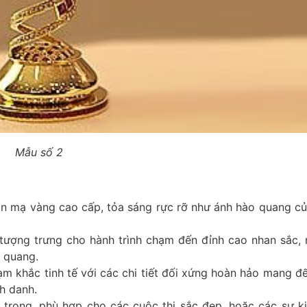
Mẫu số 2
ân mạ vàng cao cấp, tỏa sáng rực rỡ như ánh hào quang củ
tượng trưng cho hành trình chạm đến đỉnh cao nhan sắc, 
h quang.
m khắc tinh tế với các chi tiết đối xứng hoàn hảo mang đế
h danh.
 trọng, phù hợp cho các cuộc thi sắc đẹp, hoặc các sự k