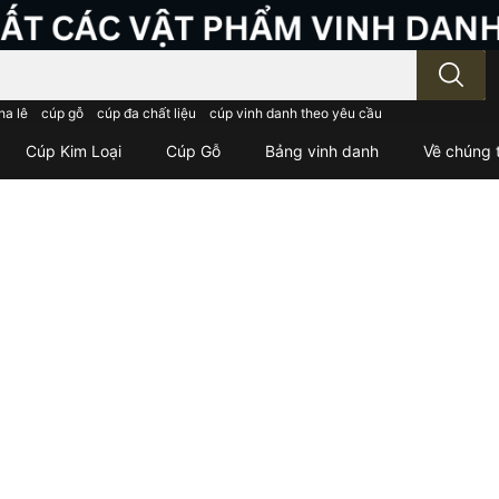
; Nhập tên sản phẩm..
ha lê
cúp gỗ
cúp đa chất liệu
cúp vinh danh theo yêu cầu
Cúp Kim Loại
Cúp Gỗ
Bảng vinh danh
Về chúng t