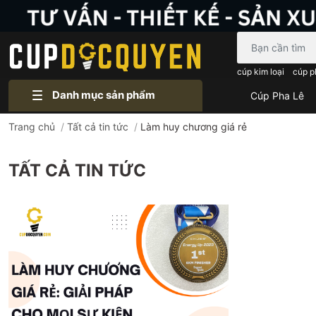
Bạn cần tìm gì..
cúp kim loại
cúp p
Danh mục sản phẩm
Cúp Pha Lê
Trang chủ
/
Tất cả tin tức
/
Làm huy chương giá rẻ
TẤT CẢ TIN TỨC