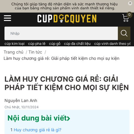
0
Bạn cần tìm gì..; Nhập tên sản phẩm..
cúp kim loại
cúp pha lê
cúp gỗ
cúp đa chất liệu
cúp vinh danh theo yêu
Trang chủ
/
Tin tức
/
Làm huy chương giá rẻ: Giải pháp tiết kiệm cho mọi sự kiện
LÀM HUY CHƯƠNG GIÁ RẺ: GIẢI
PHÁP TIẾT KIỆM CHO MỌI SỰ KIỆN
Nguyễn Lan Anh
Chủ Nhật, 10/11/2024
Nội dung bài viết
Huy chương giá rẻ là gì?