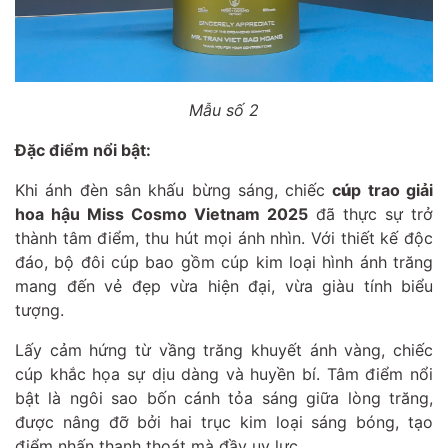
Mẫu số 2
Đặc điểm nổi bật:
Khi ánh đèn sân khấu bừng sáng, chiếc
c
ú
p trao giải
hoa hậu Miss Cosmo Vietnam 2025
đã thực sự trở
thành tâm điểm, thu hút mọi ánh nhìn. Với thiết kế độc
đáo, bộ đôi cúp bao gồm cúp kim loại hình ánh trăng
mang đến vẻ đẹp vừa hiện đại, vừa giàu tính biểu
tượng.
Lấy cảm hứng từ vầng trăng khuyết ánh vàng, chiếc
cúp khắc họa sự dịu dàng và huyền bí. Tâm điểm nổi
bật là ngôi sao bốn cánh tỏa sáng giữa lòng trăng,
được nâng đỡ bởi hai trục kim loại sáng bóng, tạo
điểm nhấn thanh thoát mà đầy uy lực.