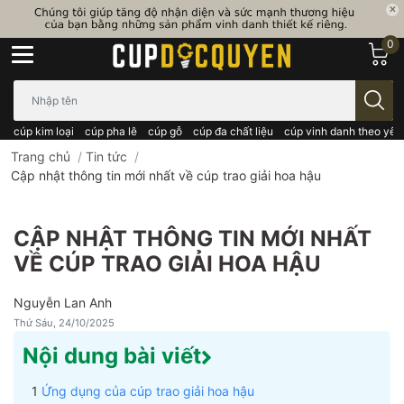
0
Bạn cần tìm gì..; Nhập tên sản phẩm..
cúp kim loại
cúp pha lê
cúp gỗ
cúp đa chất liệu
cúp vinh danh theo yêu
Trang chủ
/
Tin tức
/
Cập nhật thông tin mới nhất về cúp trao giải hoa hậu
CẬP NHẬT THÔNG TIN MỚI NHẤT
VỀ CÚP TRAO GIẢI HOA HẬU
Nguyễn Lan Anh
Thứ Sáu, 24/10/2025
Nội dung bài viết
Ứng dụng của cúp trao giải hoa hậu