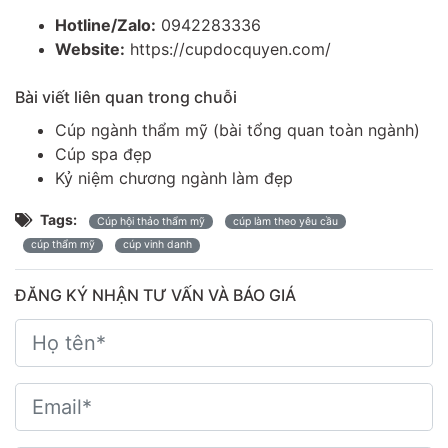
Hotline/Zalo:
0942283336
Website:
https://cupdocquyen.com/
Bài viết liên quan trong chuỗi
Cúp ngành thẩm mỹ
(bài tổng quan toàn ngành)
Cúp spa đẹp
Kỷ niệm chương ngành làm đẹp
Tags:
Cúp hội thảo thẩm mỹ
cúp làm theo yêu cầu
cúp thẩm mỹ
cúp vinh danh
ĐĂNG KÝ NHẬN TƯ VẤN VÀ BÁO GIÁ