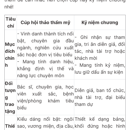
nhé!
Tiêu
Cúp hội thảo thẩm mỹ
Kỷ niệm chương
chí
- Vinh danh thành tích nổi
- Ghi nhận sự tham
bật, chuyên gia đầu
Mục
gia, tri ân diễn giả, đối
ngành, nghiên cứu xuất
đích
tác, nhà tài trợ hoặc
sắc hoặc đơn vị tiêu biểu
chín
khách mời
- Mang tính danh hiệu,
h
- Mang tính kỷ niệm,
khẳng định vị thế và
lưu giữ dấu ấn sự kiện
năng lực chuyên môn
Đối
Bác sĩ, chuyên gia, học
tượn
Diễn giả, ban tổ chức,
viên xuất sắc, bệnh
g
nhà tài trợ, đại biểu
viện/phòng khám tiêu
trao
tham dự
biểu
tặng
Kiểu dáng nổi bật: ngôi
Thiết kế dạng bảng,
Thiế
sao, vương miện, địa cầu,
khối đứng hoặc hình