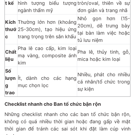
t kế
hình tượng biểu tượng
tròn/oval, thiên về sự
ngành thẩm mỹ
đơn giản và trang nhã
Nhỏ gọn hơn (15-
Kích
Thường lớn hơn (khoảng
20cm), dễ trưng bày
thướ
25-30cm), tạo hiệu ứng
tại bàn làm việc hoặc
c
trang trọng trên sân khấu
tủ lưu niệm
Pha lê cao cấp, kim loại
Chất
Pha lê, thủy tinh, gỗ,
mạ vàng, composite ánh
liệu
mica hoặc kim loại
kim
Số
Nhiều, phát cho nhiều
lượn
Ít, dành cho các hạng
cá nhân/tổ chức trong
g
mục chọn lọc
sự kiện
trao
Checklist nhanh cho Ban tổ chức bận rộn
Những checklist nhanh cho các ban tổ chức bận rộn,
không có quá nhiều thời gian hoặc đang gấp về mặt
thời gian để tránh các sai sót khi đặt làm cúp vinh