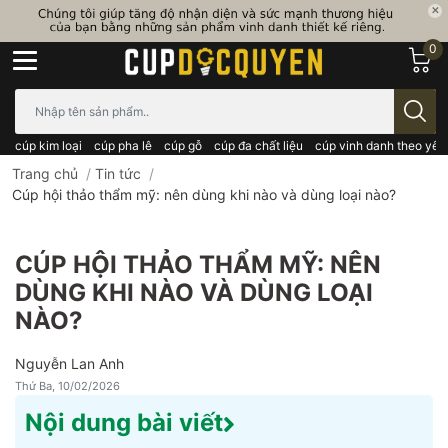
0
Bạn cần tìm gì..; Nhập tên sản phẩm..
cúp kim loại
cúp pha lê
cúp gỗ
cúp đa chất liệu
cúp vinh danh theo yêu
Trang chủ
/
Tin tức
/
Cúp hội thảo thẩm mỹ: nên dùng khi nào và dùng loại nào?
CÚP HỘI THẢO THẨM MỸ: NÊN
DÙNG KHI NÀO VÀ DÙNG LOẠI
NÀO?
Nguyễn Lan Anh
Thứ Ba, 10/02/2026
Nội dung bài viết